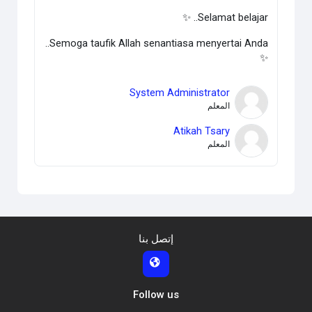
Selamat belajar.. ✨
Semoga taufik Allah senantiasa menyertai Anda..
✨
System Administrator
المعلم
Atikah Tsary
المعلم
إتصل بنا
Follow us