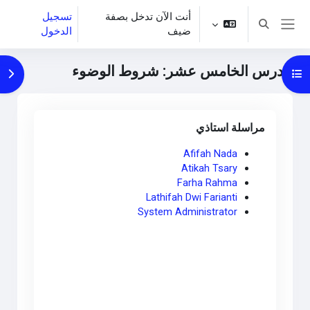
خطى إلى المحتوى الرئيسي
أنت الآن تدخل بصفة
تسجيل
تبديل إدخال البحث
ضيف
الدخول
واجهة جانبية
الدرس الخامس عشر: شروط الوضوء
فتح فهرس المقرر
فتح 
Main content blocks
تجاوز مراسلة استاذي
مراسلة استاذي
Afifah Nada
Atikah Tsary
Farha Rahma
Lathifah Dwi Farianti
System Administrator