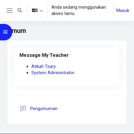
Lewati ke konten utama
Anda sedang menggunakan
Masuk
Alihkan input pencarian
akses tamu
Panel samping
Umum
Buka indeks kursus
Main content blocks
Abaikan Message My Teacher
Message My Teacher
Atikah Tsary
System Administrator
Section outline
Forum
Pengumuman