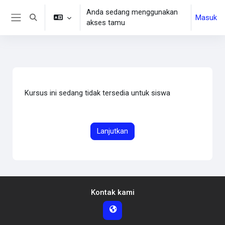
Lewati ke konten utama
Anda sedang menggunakan
Masuk
Alihkan input pencarian
akses tamu
Panel samping
Kursus ini sedang tidak tersedia untuk siswa
Lanjutkan
Kontak kami