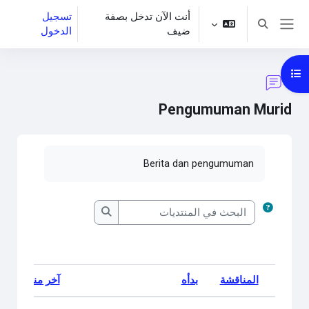
خطى إلى المحتوى الرئيسي
أنت الآن تدخل بصفة
تسجيل
تبديل إدخال البحث
ضيف
الدخول
واجهة جانبية
فتح فهرس المقرر
Pengumuman Murid
متطلبات الإكمال
Berita dan pengumuman
البحث في المنتديات
البحث في المنتديات
المناقشة
بدأه
آخر منشور
الحالة