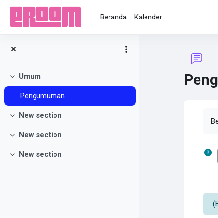
Lewati ke konten utama
Beranda
Kalender
Pen
Umum
Ciutkan
Pengumuman
Sy
New section
Ciutkan
B
New section
Ciutkan
New section
Ciutkan
(