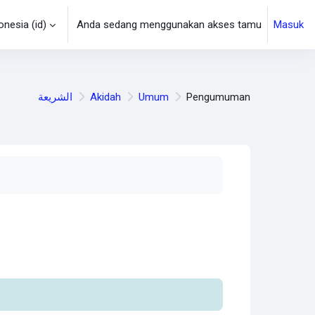
esia ‎(id)‎
Anda sedang menggunakan akses tamu
Masuk
n
الشريعة
Akidah
Umum
Pengumuman