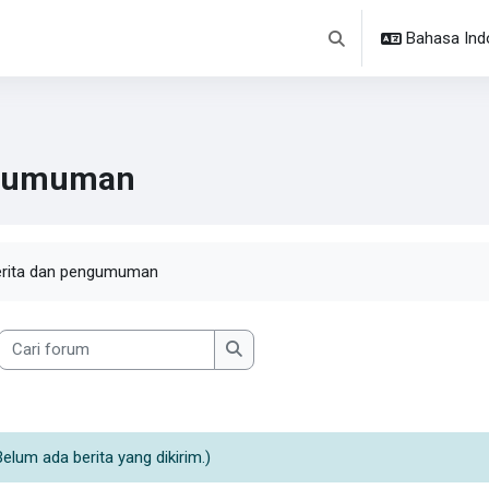
Bahasa Indon
Alihkan input pencaria
gumuman
arat penyelesaian
erita dan pengumuman
Cari forum
Cari forum
Belum ada berita yang dikirim.)