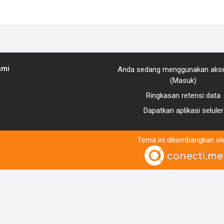
ami
Anda sedang menggunakan aks
(
Masuk
)
Ringkasan retensi data
i
Dapatkan aplikasi seluler
Tema ini dikembangkan ol