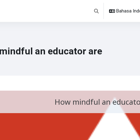
Bahasa Indon
Alihkan input pencaria
mindful an educator are
arat penyelesaian