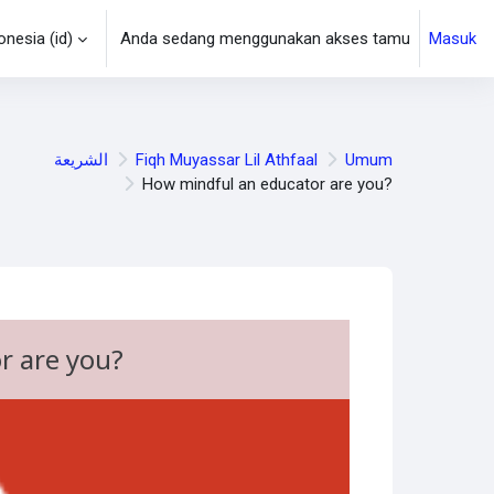
esia ‎(id)‎
Anda sedang menggunakan akses tamu
Masuk
n
Umum
Fiqh Muyassar Lil Athfaal
الشريعة
How mindful an educator are you?