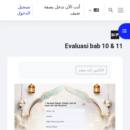
خطى إلى المحتوى الرئيسي
أنت الآن تدخل بصفة
تسجيل
تبديل إدخال البحث
ضيف
الدخول
واجهة جانبية
فتح فهرس المقرر
Evaluasi bab 10 & 11
متطلبات الإكمال
التأشير بأنه منجز