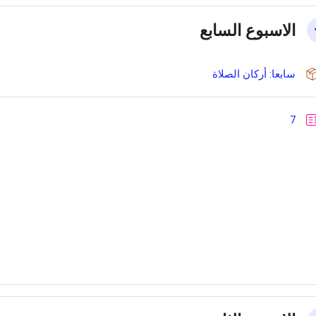
الاسبوع السابع
حزمة سكورم
سابعا: أركان الصلاة
إختبار
7