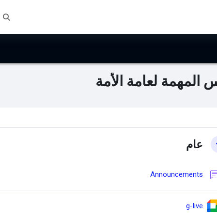
تبدي
 المهمة لعامة الأمة
Main content bl
Section outl
عام
منتدى
Announcements
Google Meet™ for Moodle
g-live