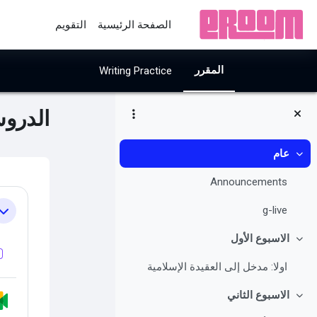
خطى إلى المحتوى الرئيسي
الصفحة الرئيسية
التقويم
المقرر
Writing Practice
الدروس
عام
طي
ocks
Announcements
ine
g-live
طي
الاسبوع الأول
طي
اولا: مدخل إلى العقيدة الإسلامية
الاسبوع الثاني
طي