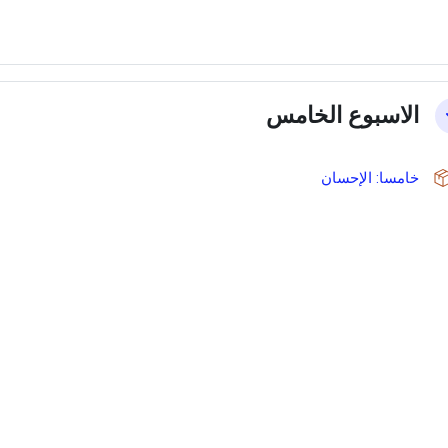
الاسبوع الخامس
حزمة سكورم
خامسا: الإحسان