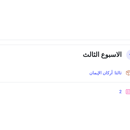
الاسبوع الثالث
حزمة سكورم
ثالثا: أركان الإيمان
إختبار
2