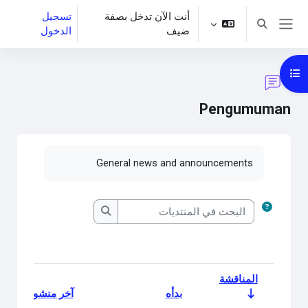
خطى إلى المحتوى الرئيسي
أنت الآن تدخل بصفة
تسجيل
تبديل إدخال البحث
ضيف
الدخول
واجهة جانبية
فتح فهرس المقرر
Pengumuman
متطلبات الإكمال
General news and announcements
البحث في المنتديات
البحث في المنتديات
المناقشة
بدأه
آخر منشور
الحالة