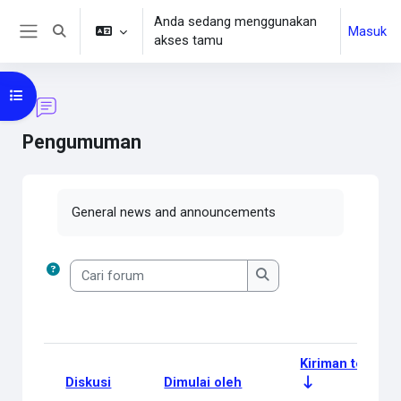
Lewati ke konten utama
Anda sedang menggunakan
Masuk
Alihkan input pencarian
akses tamu
Panel samping
Buka indeks kursus
Pengumuman
Syarat penyelesaian
General news and announcements
Cari forum
Cari forum
Kiriman terakhir
Diskusi
Dimulai oleh
Status